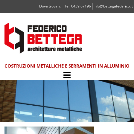
Vai
Dove trovarci
Tel. 0439 67196
info@bettegafederico.it
al
contenuto
COSTRUZIONI METALLICHE E SERRAMENTI IN ALLUMINIO