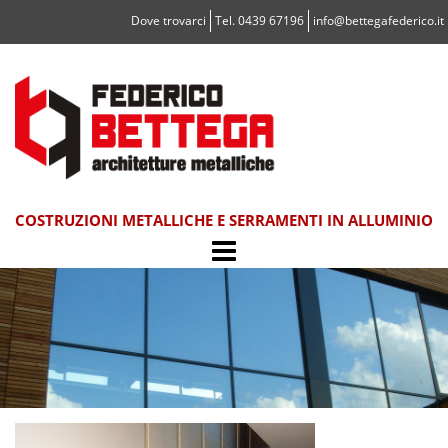
Vai
Dove trovarci
Tel. 0439 67196
info@bettegafederico.it
al
contenuto
COSTRUZIONI METALLICHE E SERRAMENTI IN ALLUMINIO