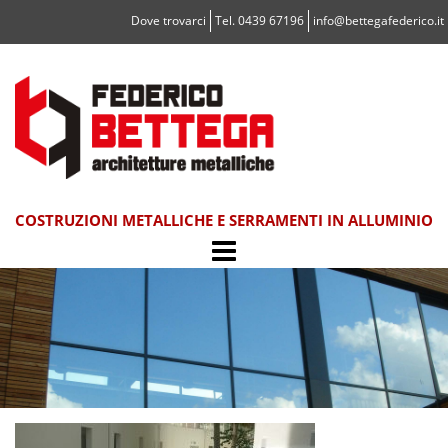
Vai
Dove trovarci
Tel. 0439 67196
info@bettegafederico.it
al
contenuto
COSTRUZIONI METALLICHE E SERRAMENTI IN ALLUMINIO