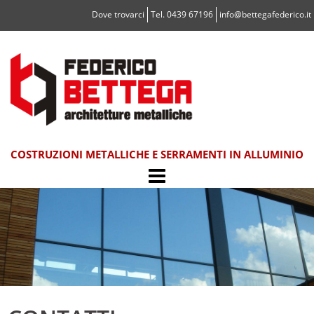
Vai
Dove trovarci
Tel. 0439 67196
info@bettegafederico.it
al
contenuto
COSTRUZIONI METALLICHE E SERRAMENTI IN ALLUMINIO